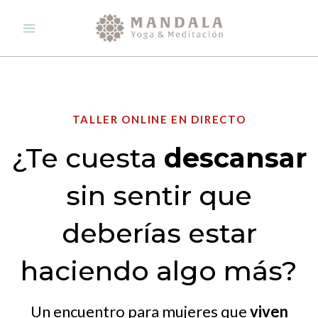
Ir
al
contenido
TALLER ONLINE EN DIRECTO
¿Te cuesta
descansar
sin sentir que
deberías estar
haciendo algo más?
Un encuentro para mujeres que
viven