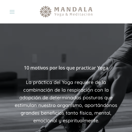
Ir
al
contenido
10 motivos por los que practicar Yoga
La práctica del Yoga requiere de la
combinación de la respiración con la
adopción de determinadas posturas que
estimulan nuestro organismo, aportándonos
grandes beneficios tanto física, mental,
emocional y espiritualmente.